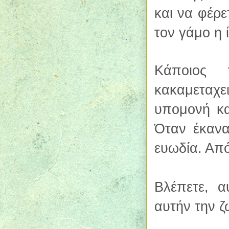
και να φέρε
τον γάμο η 
Κάποιος 
κακαμεταχε
υπομονή κα
Όταν έκανα
ευωδία. Από
Βλέπετε, α
αυτήν την ζ