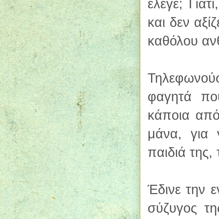
έλεγε; Γιατ
και δεν αξί
καθόλου αν
Τηλεφωνού
φαγητά πο
κάποια από
μάνα, για
παιδιά της,
Έδινε την ε
σύζυγος τη