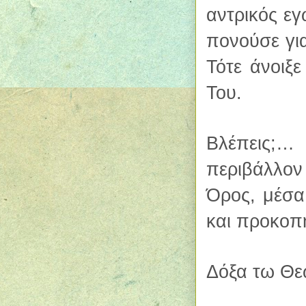
αντρικός ε
πονούσε για
Τότε άνοιξ
Του.
Βλέπεις;…
περιβάλλον
Όρος, μέσα
και προκοπ
Δόξα τω Θε