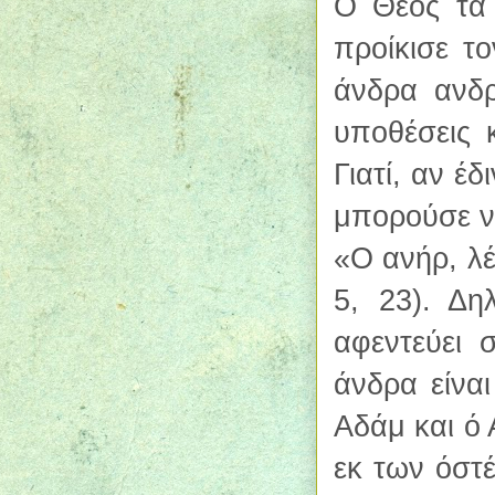
Ο Θεός τα 
προίκισε τ
άνδρα ανδρ
υποθέσεις 
Γιατί, αν έ
μπορούσε να
«Ο ανήρ, λέ
5, 23). Δ
αφεντεύει 
άνδρα είνα
Αδάμ και ό 
εκ των όστ