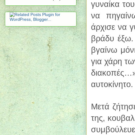
γυναίκα του
να πηγαίν
άρχισε να γ
βράδυ έξω.
βγαίνω μόνη
για χάρη τ
διακοπές…»
αυτοκίνητο.
Μετά ζήτησε
της, κουβαλ
συμβούλευε,