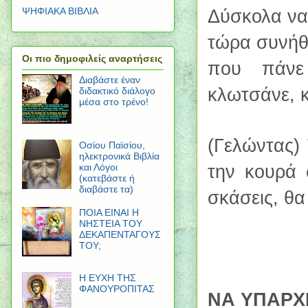
Δύσκολα να
ΨΗΦΙΑΚΑ ΒΙΒΛΙΑ
τώρα συνήθι
Οι πιο δημοφιλείς αναρτήσεις
που πάνε 
Διαβάστε έναν
κλωτσάνε, 
διδακτικό διάλογο
μέσα στο τρένο!
(Γελώντας)
Οσίου Παϊσίου,
ηλεκτρονικά Βιβλία
την κουρά 
και Λόγοι
(κατεβάστε ή
διαβάστε τα)
σκάσεις, θα
ΠΟΙΑ ΕΙΝΑΙ Η
ΝΗΣΤΕΙΑ ΤΟΥ
ΔΕΚΑΠΕΝΤΑΓΟΥΣ
ΤΟΥ;
Η ΕΥΧΗ ΤΗΣ
ΦΑΝΟΥΡΟΠΙΤΑΣ
ΝΑ ΥΠΑΡΧ