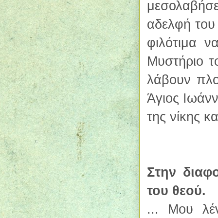
μεσολ
α
β
ή
σ
ε
αδελφή του 
φιλότιμα ν
Μυστήριο τ
λάβουν πλο
Άγιος Ιωάν
της νίκης κα
Στην διαφ
του θεού.
... Μου λ