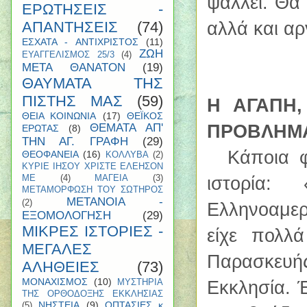
ψάλλει. Θα
ΕΡΩΤΗΣΕΙΣ -
αλλά και α
ΑΠΑΝΤΗΣΕΙΣ
(74)
ΕΣΧΑΤΑ - ΑΝΤΙΧΡΙΣΤΟΣ
(11)
ΖΩΗ
ΕΥΑΓΓΕΛΙΣΜΟΣ 25/3
(4)
ΜΕΤΑ ΘΑΝΑΤΟΝ
(19)
ΘΑΥΜΑΤΑ ΤΗΣ
ΠΙΣΤΗΣ ΜΑΣ
(59)
Η ΑΓΑΠΗ
ΘΕΙΑ ΚΟΙΝΩΝΙΑ
(17)
ΘΕΪΚΟΣ
ΠΡΟΒΛΗΜΑΤ
ΘΕΜΑΤΑ ΑΠ'
ΕΡΩΤΑΣ
(8)
ΤΗΝ ΑΓ. ΓΡΑΦΗ
(29)
Κάποια 
ΘΕΟΦΑΝΕΙΑ
(16)
ΚΟΛΛΥΒΑ
(2)
ΚΥΡΙΕ ΙΗΣΟΥ ΧΡΙΣΤΕ ΕΛΕΗΣΟΝ
ι
στορία:
ΜΕ
(4)
ΜΑΓΕΙΑ
(3)
ΜΕΤΑΜΟΡΦΩΣΗ ΤΟΥ ΣΩΤΗΡΟΣ
ΜΕΤΑΝΟΙΑ -
(2)
Ελληνοαμερ
ΕΞΟΜΟΛΟΓΗΣΗ
(29)
ΜΙΚΡΕΣ ΙΣΤΟΡΙΕΣ -
είχε πολλ
ΜΕΓΑΛΕΣ
Παρασκευή
ΑΛΗΘΕΙΕΣ
(73)
ΜΟΝΑΧΙΣΜΟΣ
(10)
Εκκλησία. Έ
ΜΥΣΤΗΡΙΑ
ΤΗΣ ΟΡΘΟΔΟΞΗΣ ΕΚΚΛΗΣΙΑΣ
ΝΗΣΤΕΙΑ
(9)
ΟΠΤΑΣΙΕΣ κ
(5)