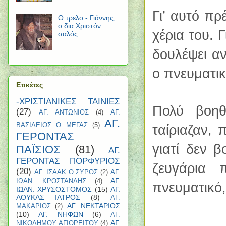
Γι’ αυτό πρ
Ο τρελο - Γιάννης,
ο δια Χριστόν
χέρια του. Γ
σαλός
δουλέψει αν
ο πνευματικ
Ετικέτες
-ΧΡΙΣΤΙΑΝΙΚΕΣ ΤΑΙΝΙΕΣ
Πολύ βοηθ
(27)
ΑΓ. ΑΝΤΩΝΙΟΣ
(4)
ΑΓ.
ΑΓ.
ΒΑΣΙΛΕΙΟΣ Ο ΜΕΓΑΣ
(5)
ταίριαζαν,
ΓΕΡΟΝΤΑΣ
γιατί δεν 
ΠΑΪΣΙΟΣ
(81)
ΑΓ.
ΓΕΡΟΝΤΑΣ ΠΟΡΦΥΡΙΟΣ
ζευγάρια 
(20)
ΑΓ. ΙΣΑΑΚ Ο ΣΥΡΟΣ
(2)
ΑΓ.
ΑΓ.
ΙΩΑΝ. ΚΡΟΣΤΑΝΔΗΣ
(4)
πνευματικό,
ΙΩΑΝ. ΧΡΥΣΟΣΤΟΜΟΣ
(15)
ΑΓ.
ΛΟΥΚΑΣ ΙΑΤΡΟΣ
(8)
ΑΓ.
ΑΓ. ΝΕΚΤΑΡΙΟΣ
ΜΑΚΑΡΙΟΣ
(2)
(10)
ΑΓ. ΝΗΦΩΝ
(6)
ΑΓ.
ΑΓ.
ΝΙΚΟΔΗΜΟΥ ΑΓΙΟΡΕΙΤΟΥ
(4)