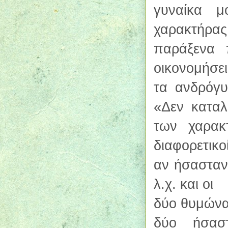
γυναίκα μ
χαρακτήρα
παράξενα 
οικονομήσει
τα ανδρόγυ
«Δεν καταλ
των χαρακ
διαφορετικ
αν ήσασταν 
λ.χ. και οι
δύο θυμώνατ
δύο ήσαστ