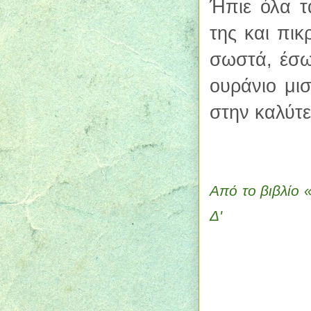
Ήπιε όλα τ
της και πικ
σωστά, έσω
ουράνιο μι
στην καλύτ
Από το βιβλίο 
Δ'