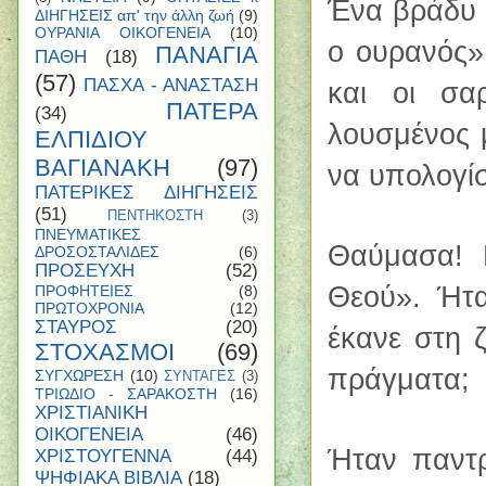
Ένα βράδυ 
ΔΙΗΓΗΣΕΙΣ απ' την άλλη ζωή
(9)
ΟΥΡΑΝΙΑ ΟΙΚΟΓΕΝΕΙΑ
(10)
ο ουρανός»
ΠΑΝΑΓΙΑ
ΠΑΘΗ
(18)
(57)
ΠΑΣΧΑ - ΑΝΑΣΤΑΣΗ
και οι σα
ΠΑΤΕΡΑ
(34)
λουσμένος 
ΕΛΠΙΔΙΟΥ
ΒΑΓΙΑΝΑΚΗ
(97)
να υπολογίσ
ΠΑΤΕΡΙΚΕΣ ΔΙΗΓΗΣΕΙΣ
(51)
ΠΕΝΤΗΚΟΣΤΗ
(3)
ΠΝΕΥΜΑΤΙΚΕΣ
Θαύμασα! Γ
ΔΡΟΣΟΣΤΑΛΙΔΕΣ
(6)
ΠΡΟΣΕΥΧΗ
(52)
Θεού». Ήτα
ΠΡΟΦΗΤΕΙΕΣ
(8)
ΠΡΩΤΟΧΡΟΝΙΑ
(12)
ΣΤΑΥΡΟΣ
(20)
έκανε στη 
ΣΤΟΧΑΣΜΟΙ
(69)
πράγματα;
ΣΥΓΧΩΡΕΣΗ
(10)
ΣΥΝΤΑΓΕΣ
(3)
ΤΡΙΩΔΙΟ - ΣΑΡΑΚΟΣΤΗ
(16)
ΧΡΙΣΤΙΑΝΙΚΗ
ΟΙΚΟΓΕΝΕΙΑ
(46)
Ήταν παντρ
ΧΡΙΣΤΟΥΓΕΝΝΑ
(44)
ΨΗΦΙΑΚΑ ΒΙΒΛΙΑ
(18)