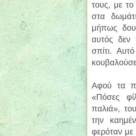
τους, με το
στα δωμάτι
μήπως δου
αυτός δεν
σπίτι. Αυτ
κουβαλούσε
Αφού τα π
«Πόσες φί
παλιά», του
την καημέν
φερόταν με