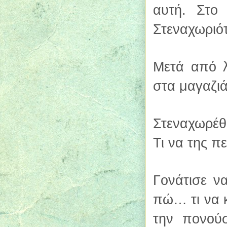
αυτή. Στο
Στεναχωριό
Μετά από λ
στα μαγαζιά
Στεναχωρέθη
Τι να της π
Γονάτισε ν
πώ… τι να 
την πονού