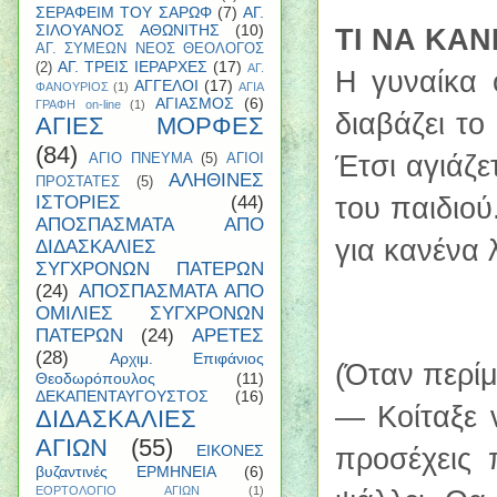
ΣΕΡΑΦΕΙΜ ΤΟΥ ΣΑΡΩΦ
(7)
ΑΓ.
ΣΙΛΟΥΑΝΟΣ ΑΘΩΝΙΤΗΣ
(10)
ΤΙ ΝΑ ΚΑ
ΑΓ. ΣΥΜΕΩΝ ΝΕΟΣ ΘΕΟΛΟΓΟΣ
ΑΓ. ΤΡΕΙΣ ΙΕΡΑΡΧΕΣ
(17)
(2)
ΑΓ.
Η γυναίκα 
ΑΓΓΕΛΟΙ
(17)
ΦΑΝΟΥΡΙΟΣ
(1)
ΑΓΙΑ
ΑΓΙΑΣΜΟΣ
(6)
ΓΡΑΦΗ on-line
(1)
διαβάζει το
ΑΓΙΕΣ ΜΟΡΦΕΣ
(84)
Έτσι αγιάζε
ΑΓΙΟ ΠΝΕΥΜΑ
(5)
ΑΓΙΟΙ
ΑΛΗΘΙΝΕΣ
ΠΡΟΣΤΑΤΕΣ
(5)
του παιδιού
ΙΣΤΟΡΙΕΣ
(44)
ΑΠΟΣΠΑΣΜΑΤΑ ΑΠΟ
για κανένα 
ΔΙΔΑΣΚΑΛΙΕΣ
ΣΥΓΧΡΟΝΩΝ ΠΑΤΕΡΩΝ
(24)
ΑΠΟΣΠΑΣΜΑΤΑ ΑΠΟ
ΟΜΙΛΙΕΣ ΣΥΓΧΡΟΝΩΝ
ΠΑΤΕΡΩΝ
(24)
ΑΡΕΤΕΣ
(28)
Αρχιμ. Επιφάνιος
(Όταν περίμ
Θεοδωρόπουλος
(11)
ΔΕΚΑΠΕΝΤΑΥΓΟΥΣΤΟΣ
(16)
— Κοίταξε 
ΔΙΔΑΣΚΑΛΙΕΣ
ΑΓΙΩΝ
(55)
ΕΙΚΟΝΕΣ
προσέχεις 
βυζαντινές ΕΡΜΗΝΕΙΑ
(6)
ΕΟΡΤΟΛΟΓΙΟ ΑΓΙΩΝ
(1)