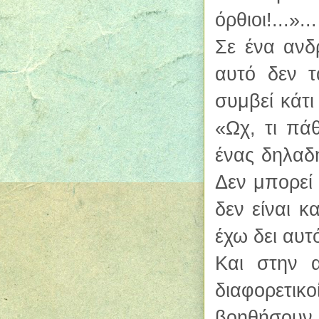
όρθιοι!...»...
Σε ένα ανδρ
αυτό δεν τα
συμβεί κάτι
«Ωχ, τι πά
ένας δηλαδ
Δεν μπορεί 
δεν είναι 
έχω δει αυτ
Και στην α
διαφορετι
βοηθήσουν.