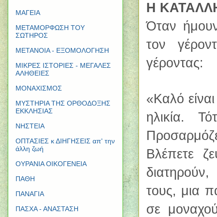
Η ΚΑΤΑΛΛ
ΜΑΓΕΙΑ
Όταν ήμου
ΜΕΤΑΜΟΡΦΩΣΗ ΤΟΥ
ΣΩΤΗΡΟΣ
τον γέρον
ΜΕΤΑΝΟΙΑ - ΕΞΟΜΟΛΟΓΗΣΗ
γέροντας:
ΜΙΚΡΕΣ ΙΣΤΟΡΙΕΣ - ΜΕΓΑΛΕΣ
ΑΛΗΘΕΙΕΣ
ΜΟΝΑΧΙΣΜΟΣ
«Καλό είναι
ΜΥΣΤΗΡΙΑ ΤΗΣ ΟΡΘΟΔΟΞΗΣ
ΕΚΚΛΗΣΙΑΣ
ηλικία. Τ
ΝΗΣΤΕΙΑ
Προσαρμόζε
ΟΠΤΑΣΙΕΣ κ ΔΙΗΓΗΣΕΙΣ απ' την
άλλη ζωή
Βλέπετε ζε
ΟΥΡΑΝΙΑ ΟΙΚΟΓΕΝΕΙΑ
διατηρούν,
ΠΑΘΗ
τους, μια π
ΠΑΝΑΓΙΑ
σε μοναχού
ΠΑΣΧΑ - ΑΝΑΣΤΑΣΗ