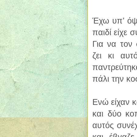
Έχω υπ’ όψ
παιδί είχε 
Για να τον
ζει κι αυτ
παντρεύτηκ
πάλι την κο
Ενώ είχαν κ
και δύο κο
αυτός συνέχ
και έβγαζ