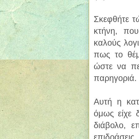
Σκεφθήτε τ
κτήνη, που
καλούς λογι
πως το θέμ
ώστε να πε
παρηγοριά.
Αυτή η κατ
όμως είχε 
διάβολο, ε
επιδράσεις.