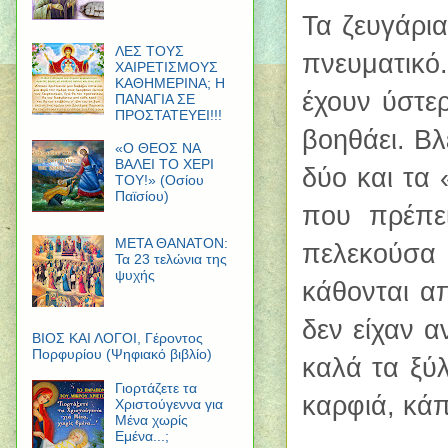
Τα ζευγάρι
ΛΕΣ ΤΟΥΣ
πνευματικό
ΧΑΙΡΕΤΙΣΜΟΥΣ
ΚΑΘΗΜΕΡΙΝΑ; Η
έχουν ύστε
ΠΑΝΑΓΙΑ ΣΕ
ΠΡΟΣΤΑΤΕΥΕΙ!!!
βοηθάει. Βλ
«Ο ΘΕΟΣ ΝΑ
ΒΑΛΕΙ ΤΟ ΧΕΡΙ
δύο και τα 
ΤΟΥ!» (Οσίου
Παϊσίου)
που πρέπε
ΜΕΤΑ ΘΑΝΑΤΟΝ:
πελεκούσα
Τα 23 τελώνια της
ψυχής
κάθονται α
δεν είχαν α
ΒΙΟΣ ΚΑΙ ΛΟΓΟΙ, Γέροντος
Πορφυρίου (Ψηφιακό βιβλίο)
καλά τα ξύλ
Γιορτάζετε τα
καρφιά, κά
Χριστούγεννα για
Μένα χωρίς
Εμένα...;