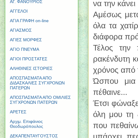
να την κάνει
ΑΓ. ΦΑΝΟΥΡΙΟΣ
ΑΓΓΕΛΟΙ
Αμέσως μετά
ΑΓΙΑ ΓΡΑΦΗ on-line
όλα τα χατί
ΑΓΙΑΣΜΟΣ
διάφορα πρ
ΑΓΙΕΣ ΜΟΡΦΕΣ
Τέλος την 
ΑΓΙΟ ΠΝΕΥΜΑ
ρακένδυτη κ
ΑΓΙΟΙ ΠΡΟΣΤΑΤΕΣ
χρόνος από 
ΑΛΗΘΙΝΕΣ ΙΣΤΟΡΙΕΣ
ΑΠΟΣΠΑΣΜΑΤΑ ΑΠΟ
Ώσπου μια
ΔΙΔΑΣΚΑΛΙΕΣ ΣΥΓΧΡΟΝΩΝ
ΠΑΤΕΡΩΝ
πέθαινε...
ΑΠΟΣΠΑΣΜΑΤΑ ΑΠΟ ΟΜΙΛΙΕΣ
Έτσι φώναξε 
ΣΥΓΧΡΟΝΩΝ ΠΑΤΕΡΩΝ
ΑΡΕΤΕΣ
όλη μου τη
Αρχιμ. Επιφάνιος
που πεθαίνω
Θεοδωρόπουλος
υπάρχει πε
ΔΕΚΑΠΕΝΤΑΥΓΟΥΣΤΟΣ