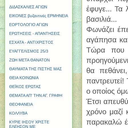
έφυγε... Τα
ΔΙΔΑΣΚΑΛΙΕΣ ΑΓΙΩΝ
ΕΙΚΟΝΕΣ βυζαντινές ΕΡΜΗΝΕΙΑ
βασιλιά...
ΕΟΡΤΟΛΟΓΙΟ ΑΓΙΩΝ
Φωνάζει έπε
ΕΡΩΤΗΣΕΙΣ - ΑΠΑΝΤΗΣΕΙΣ
αγάπησα και
ΕΣΧΑΤΑ - ΑΝΤΙΧΡΙΣΤΟΣ
Τώρα που 
ΕΥΑΓΓΕΛΙΣΜΟΣ 25/3
προηγούμενη
ΖΩΗ ΜΕΤΑ ΘΑΝΑΤΟΝ
θα πεθάνει
ΘΑΥΜΑΤΑ ΤΗΣ ΠΙΣΤΗΣ ΜΑΣ
ΘΕΙΑ ΚΟΙΝΩΝΙΑ
παντρευτεί!
ΘΕΪΚΟΣ ΕΡΩΤΑΣ
ο οποίος όμω
ΘΕΜΑΤΑ ΑΠ' ΤΗΝ ΑΓ. ΓΡΑΦΗ
Έτσι απευθύ
ΘΕΟΦΑΝΕΙΑ
χρόνο μαζί
κ
ΚΟΛΛΥΒΑ
παρακαλώ έλα
ΚΥΡΙΕ ΙΗΣΟΥ ΧΡΙΣΤΕ
ΕΛΕΗΣΟΝ ΜΕ