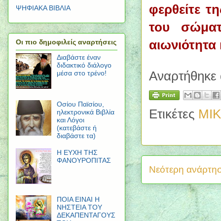
φερθείτε τη
ΨΗΦΙΑΚΑ ΒΙΒΛΙΑ
του σώμα
αιωνιότητα
Οι πιο δημοφιλείς αναρτήσεις
Διαβάστε έναν
διδακτικό διάλογο
Αναρτήθηκε
μέσα στο τρένο!
Οσίου Παϊσίου,
Ετικέτες
ΜΙΚ
ηλεκτρονικά Βιβλία
και Λόγοι
(κατεβάστε ή
διαβάστε τα)
Η ΕΥΧΗ ΤΗΣ
ΦΑΝΟΥΡΟΠΙΤΑΣ
Νεότερη ανάρτη
ΠΟΙΑ ΕΙΝΑΙ Η
ΝΗΣΤΕΙΑ ΤΟΥ
ΔΕΚΑΠΕΝΤΑΓΟΥΣ